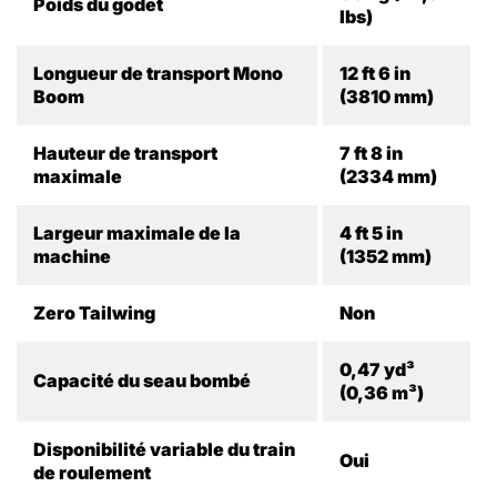
Poids du godet
lbs)
Longueur de transport Mono
12 ft 6 in
Boom
(3810 mm)
Hauteur de transport
7 ft 8 in
maximale
(2334 mm)
Largeur maximale de la
4 ft 5 in
machine
(1352 mm)
Zero Tailwing
Non
0,47 yd³
Capacité du seau bombé
(0,36 m³)
Disponibilité variable du train
Oui
de roulement