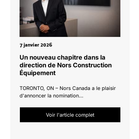
1er mar
7 janvier 2026
cours
Le gr
Un nouveau chapitre dans la
lls
socié
direction de Nors Construction
Équip
Équipement
d'eur
fier
..
TORONTO, ON – Nors Canada a le plaisir
d'annoncer la nomination...
[vc_row
Group h
acquire 
Voir l'article complet